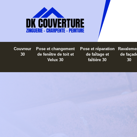
Couvreur
Pose et changement
Pose et réparation
Ravaleme
30
de fenêtre de toit et
de faîtage et
de façad
Velux 30
faîtière 30
30