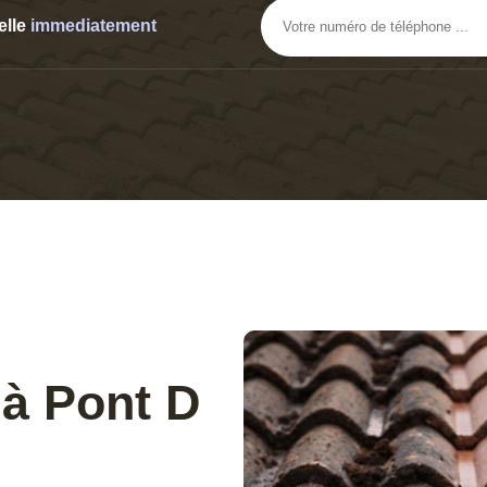
elle
immediatement
 à Pont D