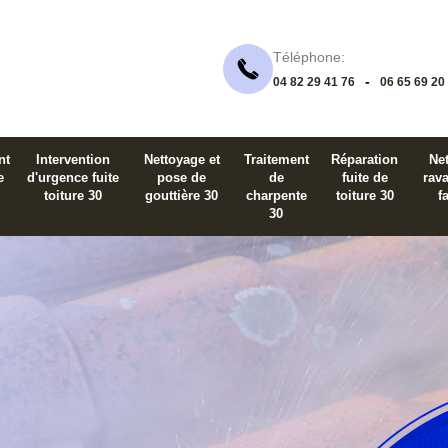
Téléphone:
-
04 82 29 41 76
06 65 69 20
nt
Intervention
Nettoyage et
Traitement
Réparation
Net
e
d'urgence fuite
pose de
de
fuite de
rav
toiture 30
gouttière 30
charpente
toiture 30
f
30