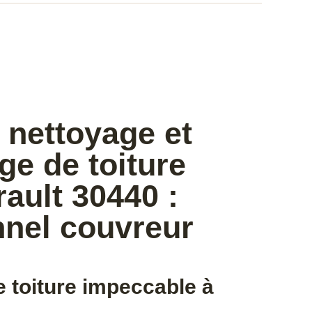
 nettoyage et
e de toiture
ault 30440 :
nnel couvreur
 toiture impeccable à