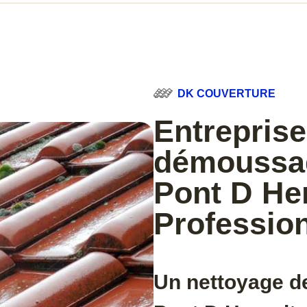
DK COUVERTURE
Entreprise
démoussag
Pont D Her
Professio
Un nettoyage de