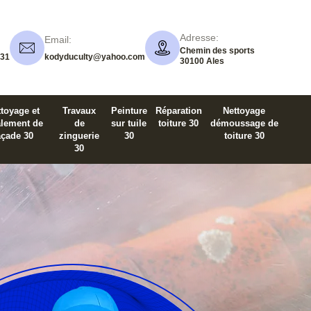
Adresse:
Email:
Chemin des sports
 31
kodyduculty@yahoo.com
30100 Ales
toyage et
Travaux
Peinture
Réparation
Nettoyage
alement de
de
sur tuile
toiture 30
démoussage de
açade 30
zinguerie
30
toiture 30
30