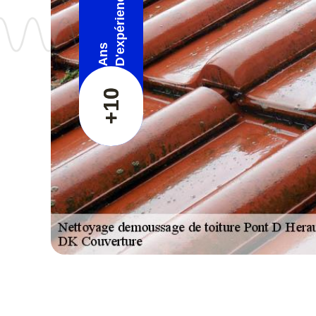
D'expérience
Ans
+10