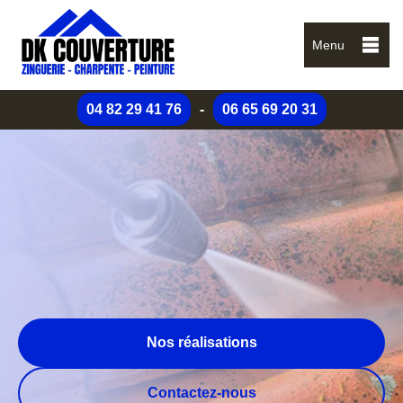
Menu
04 82 29 41 76
-
06 65 69 20 31
Nos réalisations
Contactez-nous