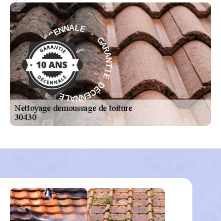
-
E
G
L
A
A
R
N
A
N
N
E
T
C
I
É
E
D
D
E
É
C
I
T
E
N
N
A
N
R
A
A
L
G
E
-