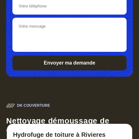
DK COUVERTURE
Nettoyage démoussage de
toiture 30
Hydrofuge de toiture à Rivieres