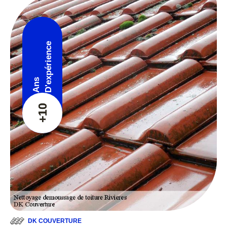
D'expérience
Ans
+10
DK COUVERTURE