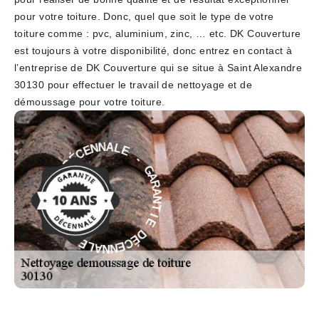
pour votre toiture. Donc, quel que soit le type de votre
toiture comme : pvc, aluminium, zinc, … etc. DK Couverture
est toujours à votre disponibilité, donc entrez en contact à
l’entreprise de DK Couverture qui se situe à Saint Alexandre
30130 pour effectuer le travail de nettoyage et de
démoussage pour votre toiture.
E
-
L
G
A
A
N
R
N
A
E
N
C
T
É
D
I
E
E
D
I
É
T
C
N
E
A
N
R
N
A
A
G
L
-
E