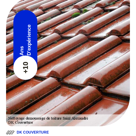
D'expérience
Ans
+10
DK COUVERTURE