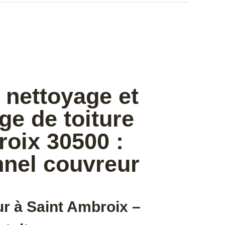
 nettoyage et
e de toiture
oix 30500 :
nnel couvreur
r à Saint Ambroix –