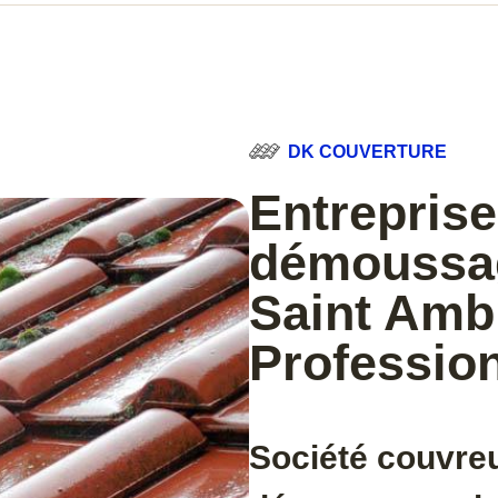
DK COUVERTURE
Entreprise
démoussag
Saint Ambr
Professio
Société couvreu