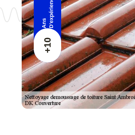
D'expérience
Ans
+10