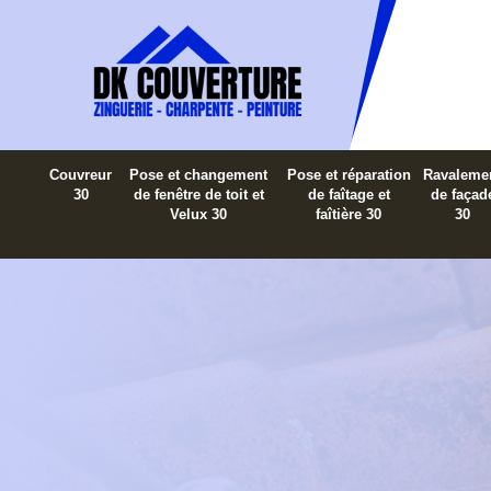
Couvreur
Pose et changement
Pose et réparation
Ravaleme
30
de fenêtre de toit et
de faîtage et
de façad
Velux 30
faîtière 30
30