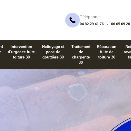
Téléphone:
-
04 82 29 41 76
06 65 69 20
nt
Intervention
Nettoyage et
Traitement
Réparation
Net
e
d'urgence fuite
pose de
de
fuite de
rav
toiture 30
gouttière 30
charpente
toiture 30
f
30