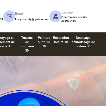
Adresse:
Email:
Chemin des sports
 31
kodyduculty@yahoo.com
30100 Ales
toyage et
Travaux
Peinture
Réparation
Nettoyage
alement de
de
sur tuile
toiture 30
démoussage de
açade 30
zinguerie
30
toiture 30
30