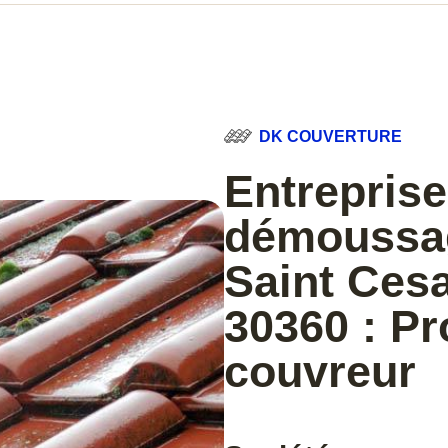
DK COUVERTURE
Entreprise
démoussag
Saint Ces
30360 : Pr
couvreur