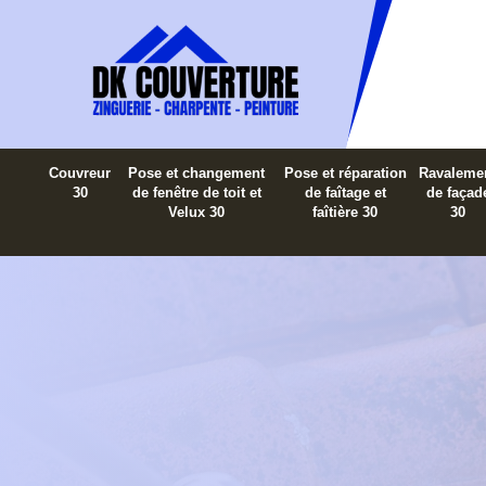
Couvreur
Pose et changement
Pose et réparation
Ravaleme
30
de fenêtre de toit et
de faîtage et
de façad
Velux 30
faîtière 30
30