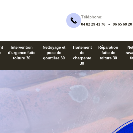
Téléphone:
-
04 82 29 41 76
06 65 69 20
nt
Intervention
Nettoyage et
Traitement
Réparation
Net
e
d'urgence fuite
pose de
de
fuite de
rav
toiture 30
gouttière 30
charpente
toiture 30
f
30