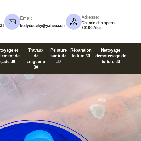
Adresse:
Email:
Chemin des sports
 31
kodyduculty@yahoo.com
30100 Ales
toyage et
Travaux
Peinture
Réparation
Nettoyage
alement de
de
sur tuile
toiture 30
démoussage de
açade 30
zinguerie
30
toiture 30
30