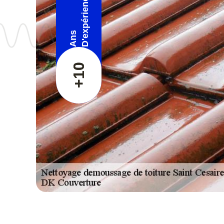
D'expérience
Ans
+10