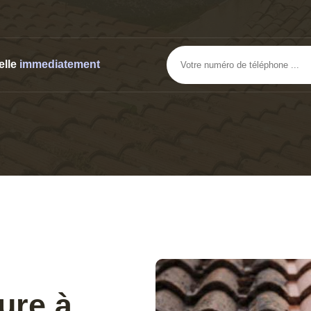
elle
immediatement
ure à