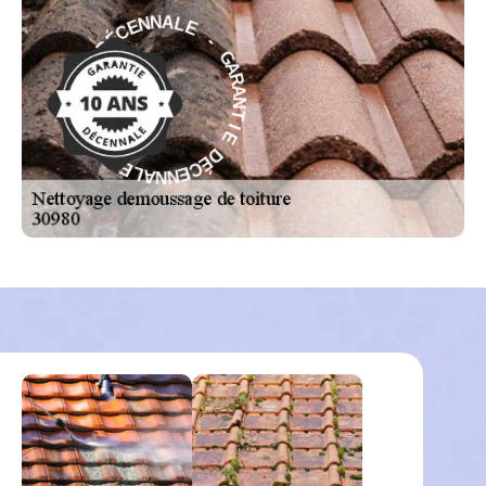
E
-
L
G
A
A
N
R
N
A
E
N
C
T
É
D
I
E
E
D
I
É
T
C
N
E
A
N
R
N
A
A
G
L
-
E