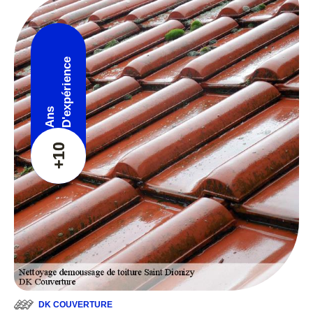
D'expérience
Ans
+10
DK COUVERTURE