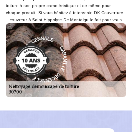
toiture à son propre caractéristique et de même pour
chaque produit. Si vous hésitez à intervenir, DK Couverture
– couvreur à Saint Hippolyte De Montaigu le fait pour vous.
-
E
L
G
A
A
N
R
N
A
E
N
C
T
É
I
D
E
E
D
I
É
T
C
N
E
A
N
R
N
A
A
G
L
-
E