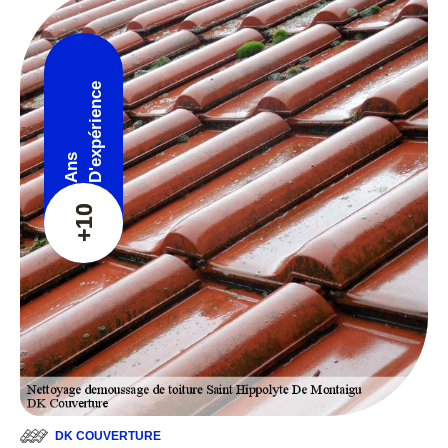
D'expérience
Ans
+10
DK COUVERTURE