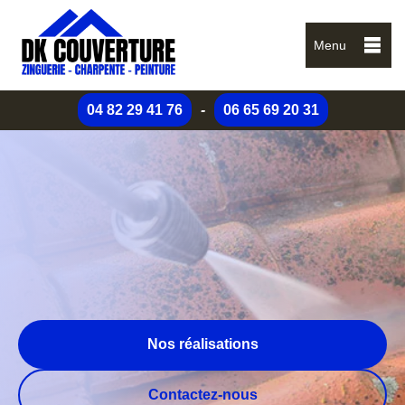
Menu
04 82 29 41 76
-
06 65 69 20 31
Nos réalisations
Contactez-nous