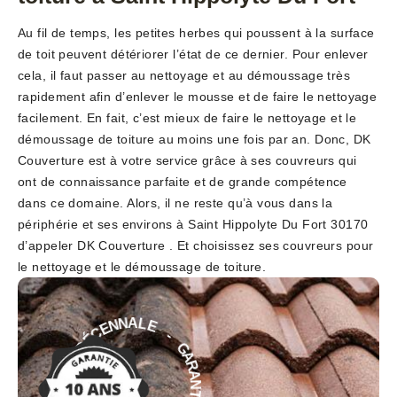
Au fil de temps, les petites herbes qui poussent à la surface
de toit peuvent détériorer l’état de ce dernier. Pour enlever
cela, il faut passer au nettoyage et au démoussage très
rapidement afin d’enlever le mousse et de faire le nettoyage
facilement. En fait, c’est mieux de faire le nettoyage et le
démoussage de toiture au moins une fois par an. Donc, DK
Couverture est à votre service grâce à ses couvreurs qui
ont de connaissance parfaite et de grande compétence
dans ce domaine. Alors, il ne reste qu’à vous dans la
périphérie et ses environs à Saint Hippolyte Du Fort 30170
d’appeler DK Couverture . Et choisissez ses couvreurs pour
le nettoyage et le démoussage de toiture.
-
E
G
L
A
A
R
N
A
N
N
E
T
C
É
I
E
D