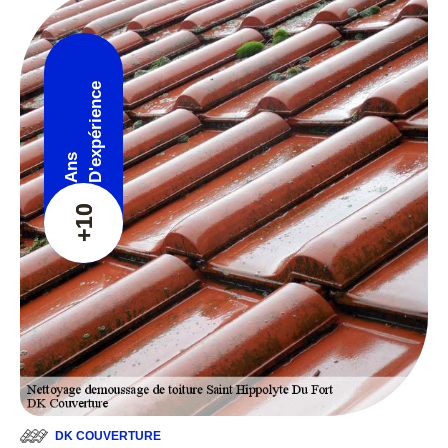
D'expérience
Ans
+10
DK COUVERTURE