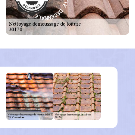
D
E
É
I
C
T
E
N
N
A
N
R
A
A
L
G
E
-