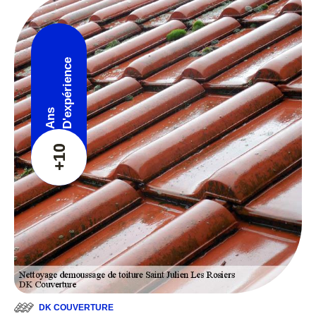
D'expérience
Ans
+10
DK COUVERTURE