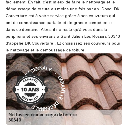
facilement. En fait, c’est mieux de faire le nettoyage et le
démoussage de toiture au moins une fois par an. Donc, DK
Couverture est à votre service grâce à ses couvreurs qui
ont de connaissance parfaite et de grande compétence
dans ce domaine. Alors, il ne reste qu’à vous dans la
périphérie et ses environs à Saint Julien Les Rosiers 30340
d’appeler DK Couverture . Et choisissez ses couvreurs pour
le nettoyage et le démoussage de toiture.
-
E
L
G
A
A
N
R
N
A
E
N
C
T
É
I
D
E
E
D
I
É
T
C
N
E
A
N
R
N
A
A
G
L
-
E