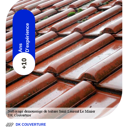
D'expérience
Ans
+10
DK COUVERTURE