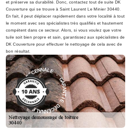
et préserve sa durabilité. Donc, contactez tout de suite DK
Couverture qui se trouve à Saint Laurent Le Minier 30440.
En fait, il peut déplacer rapidement dans votre localité à tout
le moment avec ses spécialistes très qualifiés et hautement
compétent dans ce secteur. Alors, si vous voulez que votre
tuile soit bien propre et sain, garantissez aux spécialistes de
DK Couverture pour effectuer le nettoyage de cela avec de
bon résultat.
E
-
L
G
A
A
N
R
N
A
E
N
C
T
É
D
I
E
E
D
I
É
T
C
N
E
A
N
R
N
A
A
G
L
-
E