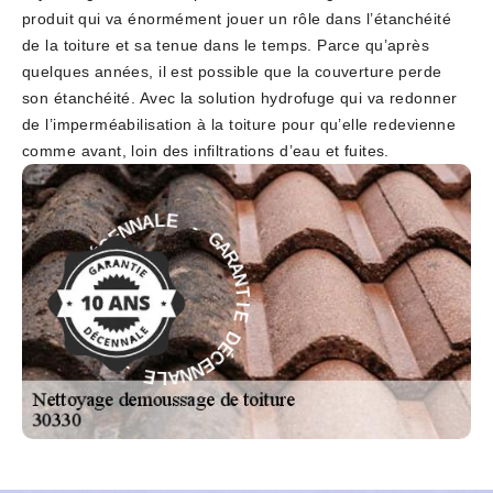
produit qui va énormément jouer un rôle dans l’étanchéité
de la toiture et sa tenue dans le temps. Parce qu’après
quelques années, il est possible que la couverture perde
son étanchéité. Avec la solution hydrofuge qui va redonner
de l’imperméabilisation à la toiture pour qu’elle redevienne
comme avant, loin des infiltrations d’eau et fuites.
G
-
A
R
E
A
L
N
A
T
N
N
I
E
E
C
D
É
É
D
C
E
E
N
I
N
T
A
N
L
A
E
R
A
-
G