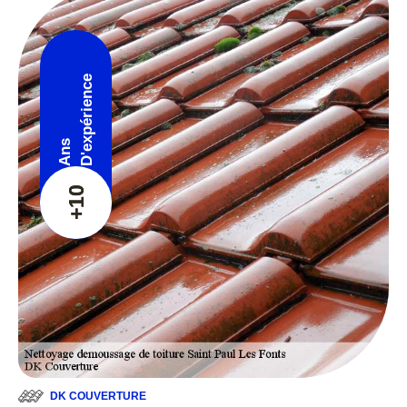
D'expérience
Ans
+10
DK COUVERTURE