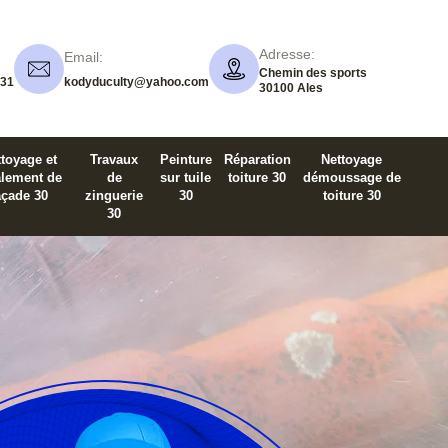
Adresse:
Email:
Chemin des sports
 31
kodyduculty@yahoo.com
30100 Ales
toyage et
Travaux
Peinture
Réparation
Nettoyage
alement de
de
sur tuile
toiture 30
démoussage de
açade 30
zinguerie
30
toiture 30
30