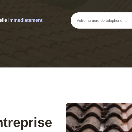
elle
immediatement
ntreprise