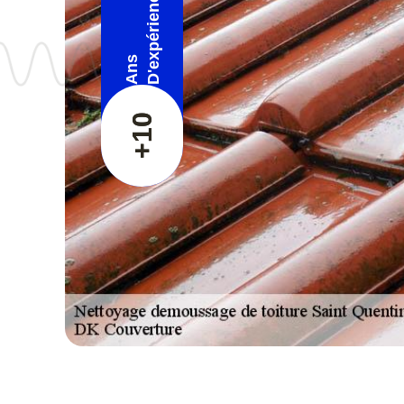
D'expérience
Ans
+10