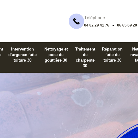
Téléphone:
-
04 82 29 41 76
06 65 69 20
nt
Intervention
Nettoyage et
Traitement
Réparation
Net
e
d'urgence fuite
pose de
de
fuite de
rav
toiture 30
gouttière 30
charpente
toiture 30
f
30