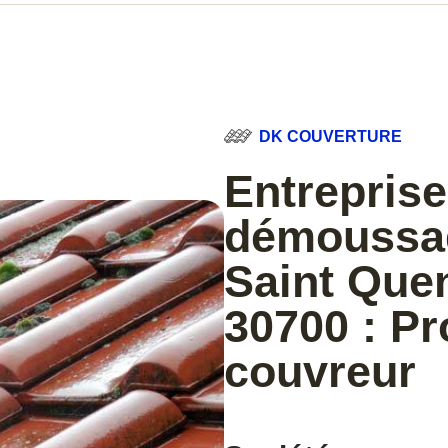
DK COUVERTURE
Entreprise
démoussag
Saint Quen
30700 : Pr
couvreur