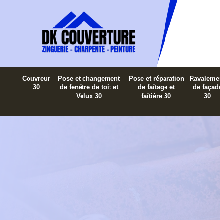
Couvreur
Pose et changement
Pose et réparation
Ravaleme
30
de fenêtre de toit et
de faîtage et
de façad
Velux 30
faîtière 30
30