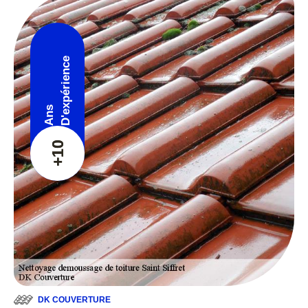
D'expérience
Ans
+10
DK COUVERTURE