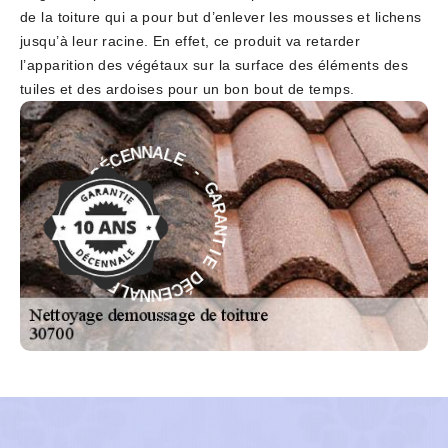
de la toiture qui a pour but d’enlever les mousses et lichens
jusqu’à leur racine. En effet, ce produit va retarder
l’apparition des végétaux sur la surface des éléments des
tuiles et des ardoises pour un bon bout de temps.
E
-
L
A
G
N
A
N
R
E
A
C
N
É
T
D
I
E
E
D
I
T
É
N
C
A
E
R
N
A
N
G
A
-
L
E