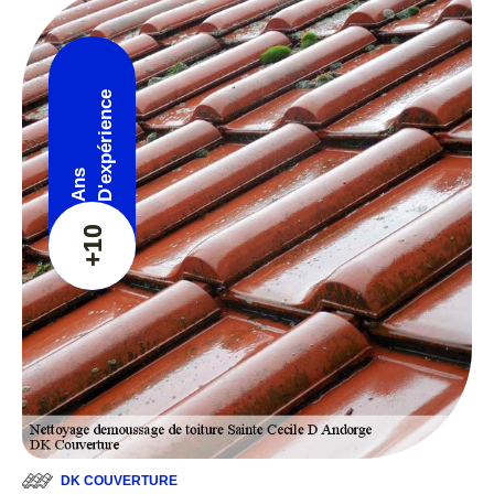
D'expérience
Ans
+10
DK COUVERTURE