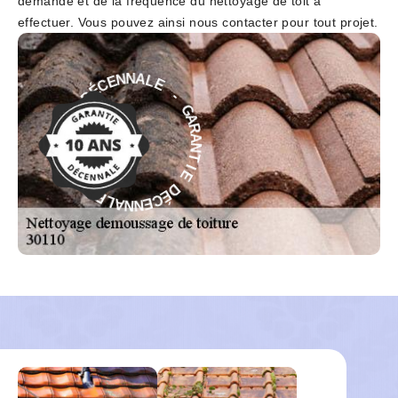
demande et de la fréquence du nettoyage de toit à
effectuer. Vous pouvez ainsi nous contacter pour tout projet.
E
-
L
A
G
N
A
N
R
E
A
C
N
É
T
D
I
E
E
I
D
T
É
N
C
A
E
R
N
A
N
G
A
-
L
E