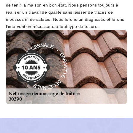
de tenir la maison en bon état. Nous pensons toujours à
réaliser un travail de qualité sans laisser de traces de
mousses ni de saletés. Nous ferons un diagnostic et ferons
l’intervention nécessaire à tout type de toiture.
-
E
L
G
A
A
N
R
N
A
E
N
C
T
É
I
D
E
E
D
I
É
T
C
N
E
A
N
R
N
A
A
G
L
-
E