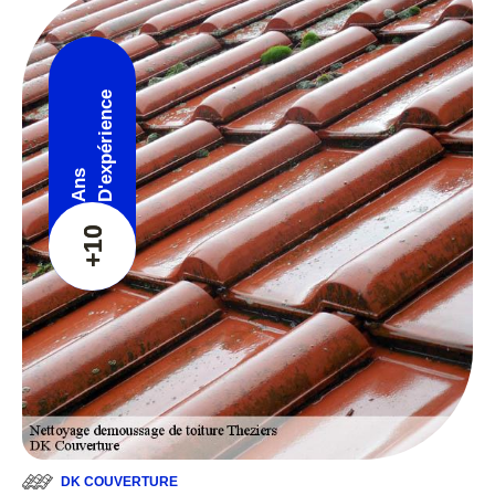
D'expérience
Ans
+10
DK COUVERTURE