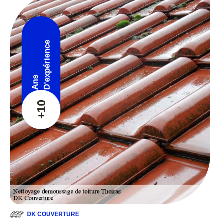
D'expérience
Ans
+10
DK COUVERTURE