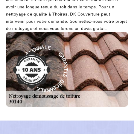
avoir une longue tenue du toit dans le temps. Pour un
nettoyage de qualité à Thoiras, DK Couverture peut
intervenir pour votre demande. Soumettez-nous votre projet
de nettoyage et nous vous ferons un devis gratuit.
-
G
E
A
L
R
A
A
N
N
N
T
E
I
C
E
É
D
D
É
E
C
I
E
T
N
N
N
A
A
R
L
A
E
G
-