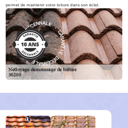
permet de maintenir votre toiture dans son éclat.
E
-
L
G
A
A
N
R
N
A
E
N
C
T
É
I
D
E
E
D
I
É
T
C
N
E
A
N
R
N
A
A
G
L
-
E