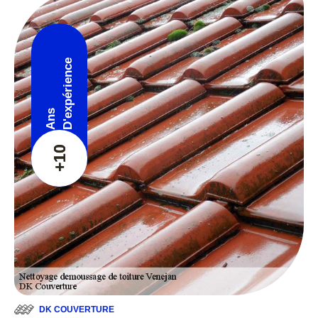
D'expérience
Ans
+10
DK COUVERTURE