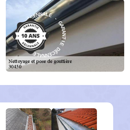
-
E
L
G
A
A
N
R
N
A
E
N
C
T
É
I
D
E
E
D
I
É
T
C
N
E
A
N
R
N
A
A
G
L
-
E