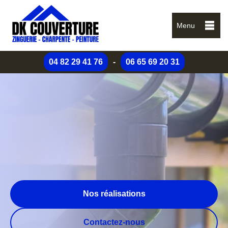
Menu
04 82 29 41 76
-
06 65 69 20 31
Nos réalisations
Contactez-nous