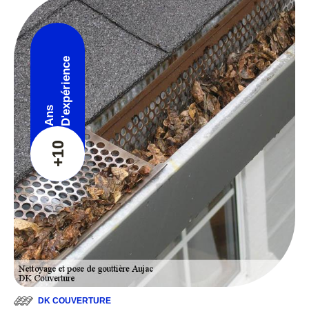
D'expérience
Ans
+10
DK COUVERTURE