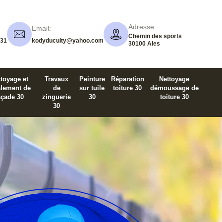
Adresse:
Email:
Chemin des sports
 31
kodyduculty@yahoo.com
30100 Ales
toyage et
Travaux
Peinture
Réparation
Nettoyage
alement de
de
sur tuile
toiture 30
démoussage de
açade 30
zinguerie
30
toiture 30
30