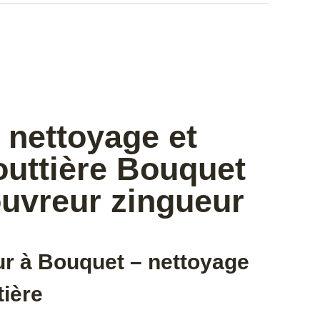
 nettoyage et
outtière Bouquet
ouvreur zingueur
ur à Bouquet – nettoyage
tière