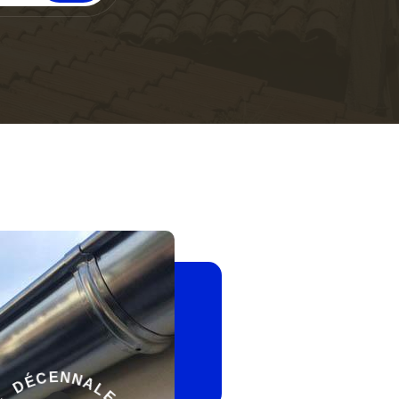
-
E
L
G
A
A
N
R