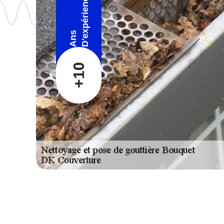
D'expérience
Ans
+10