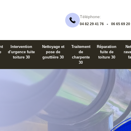
Téléphone:
-
04 82 29 41 76
06 65 69 20
nt
Intervention
Nettoyage et
Traitement
Réparation
Net
e
d'urgence fuite
pose de
de
fuite de
rav
toiture 30
gouttière 30
charpente
toiture 30
f
30