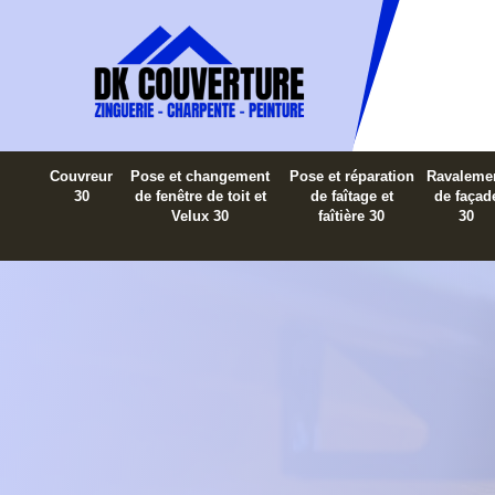
Couvreur
Pose et changement
Pose et réparation
Ravaleme
30
de fenêtre de toit et
de faîtage et
de façad
Velux 30
faîtière 30
30