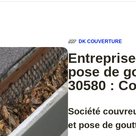
DK COUVERTURE
Entreprise
pose de g
30580 : C
Société couvre
et pose de gout