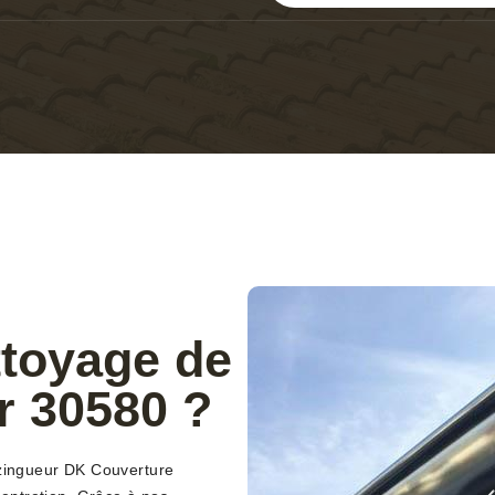
ttoyage de
r 30580 ?
 zingueur DK Couverture