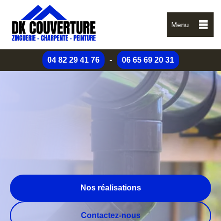
Menu
04 82 29 41 76
-
06 65 69 20 31
Nos réalisations
Contactez-nous