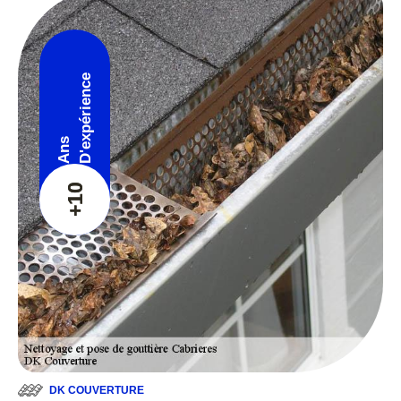
D'expérience
Ans
+10
DK COUVERTURE