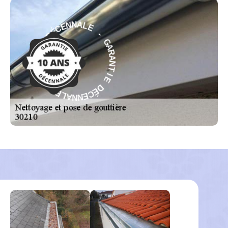
E
L
-
A
G
N
A
N
R
E
A
C
N
É
T
D
I
E
E
I
D
T
É
N
C
A
E
R
N
A
N
G
A
-
L
E