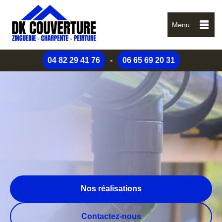
Menu
04 82 29 41 76
-
06 65 69 20 31
Nos réalisations
Contactez-nous