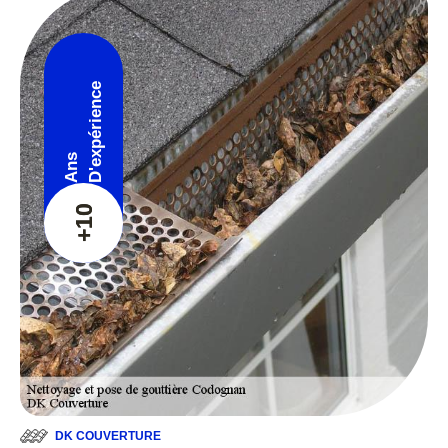
D'expérience
Ans
+10
DK COUVERTURE