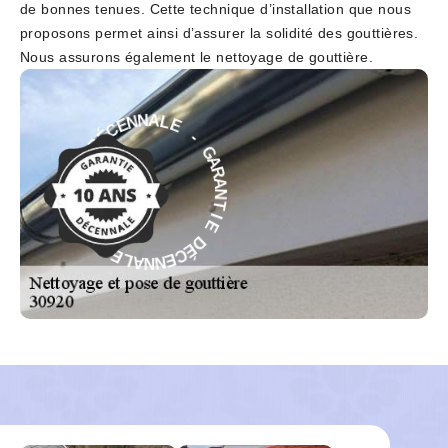
de bonnes tenues. Cette technique d’installation que nous
proposons permet ainsi d’assurer la solidité des gouttières.
Nous assurons également le nettoyage de gouttière.
E
-
L
A
G
N
A
N
R
E
A
C
N
É
T
D
I
E
E
D
I
T
É
N
C
A
E
R
N
A
N
G
A
L
-
E