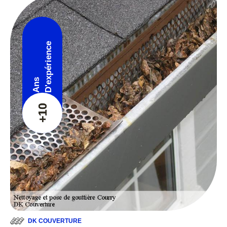
D'expérience
Ans
+10
DK COUVERTURE