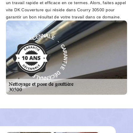
un travail rapide et efficace en ce termes. Alors, faites appel
vite DK Couverture qui réside dans Courry 30500 pour
garantir un bon résultat de votre travail dans ce domaine.
E
-
L
A
G
N
A
N
R
E
A
C
N
É
T
D
I
E
E
I
D
T
É
N
C
A
E
R
N
A
N
G
A
-
L
E