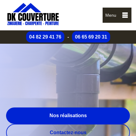
Menu
04 82 29 41 76
-
06 65 69 20 31
Nos réalisations
Contactez-nous