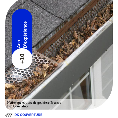
D'expérience
Ans
+10
DK COUVERTURE