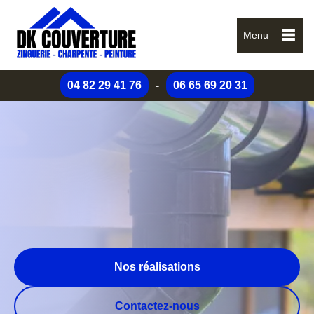
Menu
04 82 29 41 76
-
06 65 69 20 31
Nos réalisations
Contactez-nous