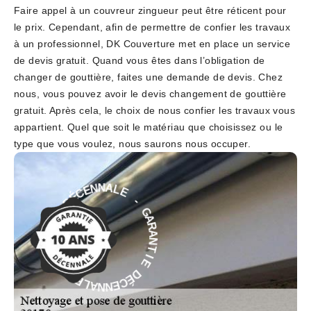
Faire appel à un couvreur zingueur peut être réticent pour
le prix. Cependant, afin de permettre de confier les travaux
à un professionnel, DK Couverture met en place un service
de devis gratuit. Quand vous êtes dans l’obligation de
changer de gouttière, faites une demande de devis. Chez
nous, vous pouvez avoir le devis changement de gouttière
gratuit. Après cela, le choix de nous confier les travaux vous
appartient. Quel que soit le matériau que choisissez ou le
type que vous voulez, nous saurons nous occuper.
E
-
L
A
G
N
A
N
R
E
A
C
N
É
T
D
I
E
E
I
D
T
É
N
C
A
E
R
N
A
N
G
A
-
L
E