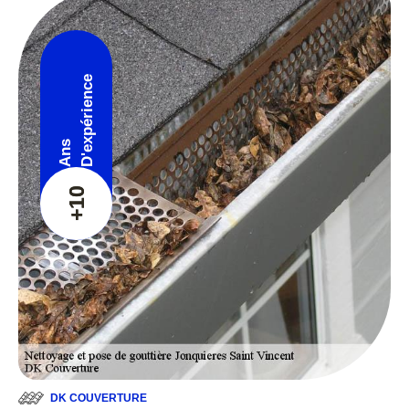
D'expérience
Ans
+10
DK COUVERTURE