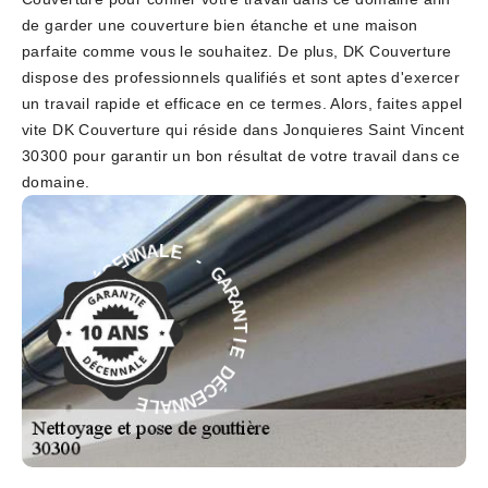
de garder une couverture bien étanche et une maison
parfaite comme vous le souhaitez. De plus, DK Couverture
dispose des professionnels qualifiés et sont aptes d'exercer
un travail rapide et efficace en ce termes. Alors, faites appel
vite DK Couverture qui réside dans Jonquieres Saint Vincent
30300 pour garantir un bon résultat de votre travail dans ce
domaine.
-
G
E
A
R
L
A
A
N
N
N
T
E
I
C
E
É
D
D
É
E
C
E
I
N
T
N
N
A
A
R
L
A
E
G
-