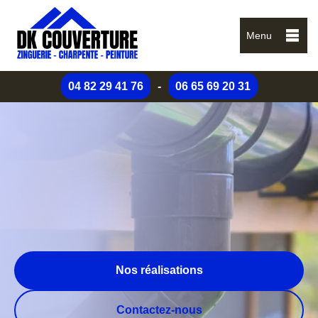
Menu
04 82 29 41 76
-
06 65 69 20 31
Nos réalisations
Contactez-nous