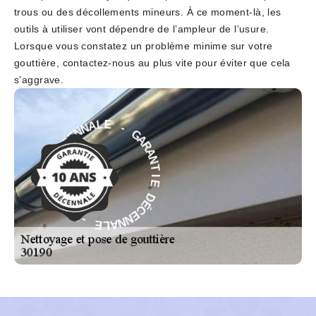
trous ou des décollements mineurs. À ce moment-là, les
outils à utiliser vont dépendre de l’ampleur de l’usure.
Lorsque vous constatez un problème minime sur votre
gouttière, contactez-nous au plus vite pour éviter que cela
s’aggrave.
G
-
A
R
E
A
L
N
A
N
T
N
I
E
E
C
D
É
D
É
C
E
E
N
I
N
T
A
N
A
L
R
E
A
G
-