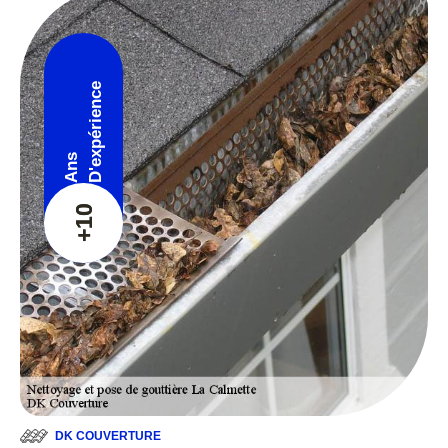
D'expérience
Ans
+10
DK COUVERTURE