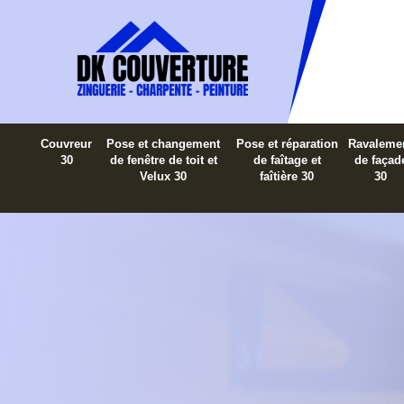
Couvreur
Pose et changement
Pose et réparation
Ravaleme
30
de fenêtre de toit et
de faîtage et
de façad
Velux 30
faîtière 30
30