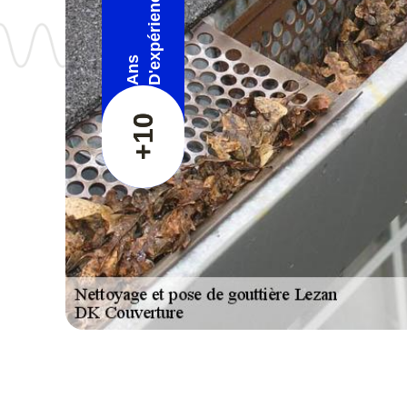
D'expérience
Ans
+10