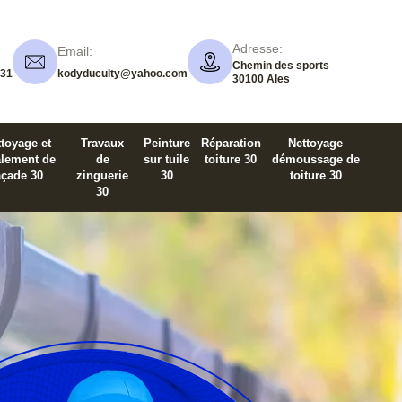
Adresse:
Email:
Chemin des sports
 31
kodyduculty@yahoo.com
30100 Ales
toyage et
Travaux
Peinture
Réparation
Nettoyage
alement de
de
sur tuile
toiture 30
démoussage de
açade 30
zinguerie
30
toiture 30
30