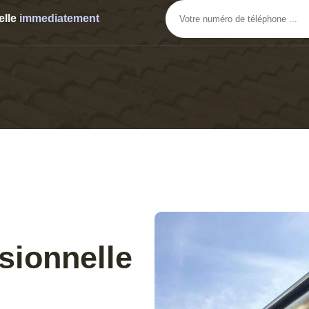
elle
immediatement
sionnelle