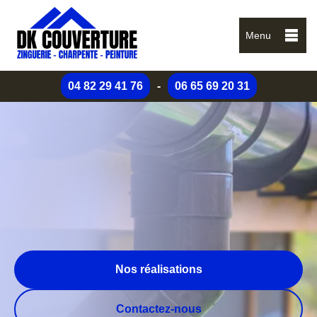
Menu
04 82 29 41 76
-
06 65 69 20 31
Nos réalisations
Contactez-nous