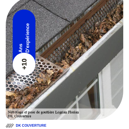
D'expérience
Ans
+10
DK COUVERTURE