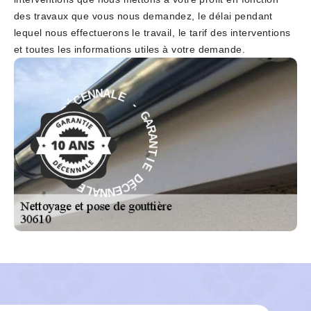
des travaux que vous nous demandez, le délai pendant
lequel nous effectuerons le travail, le tarif des interventions
et toutes les informations utiles à votre demande.
E
-
L
G
A
A
N
R
N
A
E
N
C
T
É
D
I
E
E
D
I
É
T
C
N
E
A
N
R
N
A
A
G
L
-
E