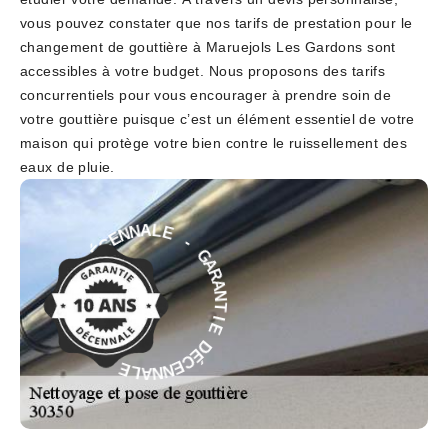
vous pouvez constater que nos tarifs de prestation pour le
changement de gouttière à Maruejols Les Gardons sont
accessibles à votre budget. Nous proposons des tarifs
concurrentiels pour vous encourager à prendre soin de
votre gouttière puisque c’est un élément essentiel de votre
maison qui protège votre bien contre le ruissellement des
eaux de pluie.
-
E
G
L
A
A
R
N
A
N
N
E
T
C
I
É
E
D
D
E
É
I
C
T
E
N
N
A
N
R
A
A
L
G
E
-