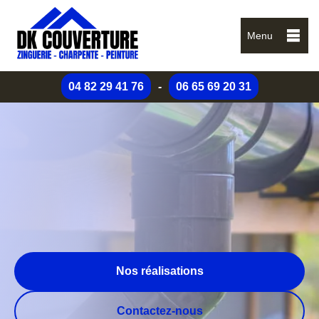
Menu
04 82 29 41 76
-
06 65 69 20 31
Nos réalisations
Contactez-nous