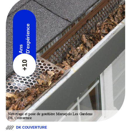
D'expérience
Ans
+10
DK COUVERTURE