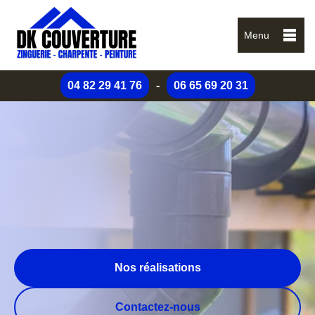
Menu
04 82 29 41 76
-
06 65 69 20 31
Nos réalisations
Contactez-nous