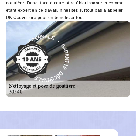
gouttière. Donc, face à cette offre éblouissante et comme
étant expert en ce travail, n'hésitez surtout pas à appeler
DK Couverture pour en bénéficier tout.
-
E
L
G
A
A
N
R
N
A
E
N
C
T
É
I
D
E
E
D
I
É
T
C
N
E
A
N
R
N
A
A
G
L
-
E