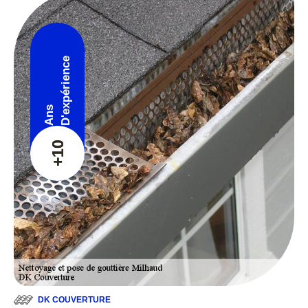
D'expérience
Ans
+10
DK COUVERTURE