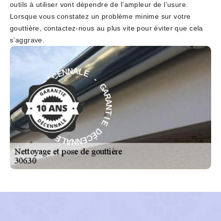
outils à utiliser vont dépendre de l’ampleur de l’usure.
Lorsque vous constatez un problème minime sur votre
gouttière, contactez-nous au plus vite pour éviter que cela
s’aggrave.
-
E
L
G
A
A
N
R
N
A
E
N
C
T
É
I
D
E
E
D
I
É
T
C
N
E
A
N
R
N
A
A
G
L
-
E