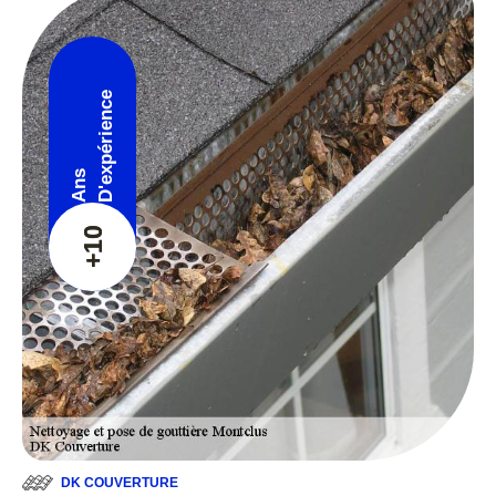
D'expérience
Ans
+10
DK COUVERTURE