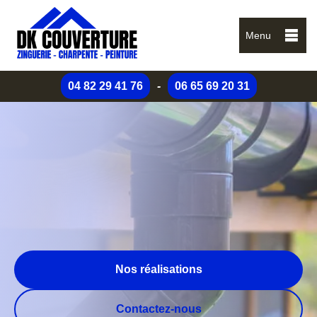
Menu
04 82 29 41 76
-
06 65 69 20 31
Nos réalisations
Contactez-nous