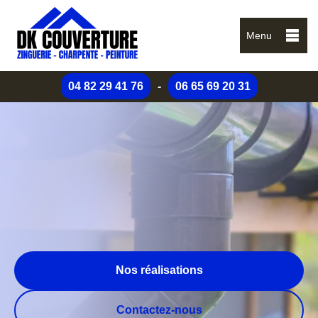
Menu
04 82 29 41 76
-
06 65 69 20 31
Nos réalisations
Contactez-nous