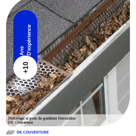
D'expérience
Ans
+10
DK COUVERTURE