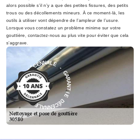
alors possible s’il n’y a que des petites fissures, des petits
trous ou des décollements mineurs. À ce moment-là, les
outils à utiliser vont dépendre de l’ampleur de l’usure.
Lorsque vous constatez un problème minime sur votre
gouttière, contactez-nous au plus vite pour éviter que cela
s’aggrave.
E
-
L
G
A
A
N
R
N
A
E
N
C
T
É
D
I
E
E
D
I
É
T
C
N
E
A
N
R
N
A
A
G
L
-
E