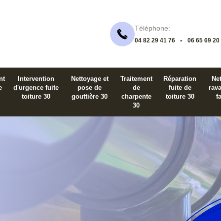
Téléphone:
-
04 82 29 41 76
06 65 69 20
nt
Intervention
Nettoyage et
Traitement
Réparation
Net
e
d'urgence fuite
pose de
de
fuite de
rav
toiture 30
gouttière 30
charpente
toiture 30
f
30