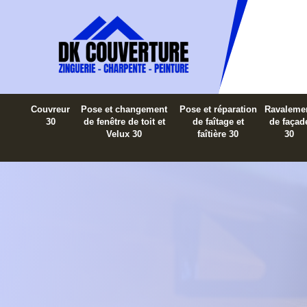
Couvreur
Pose et changement
Pose et réparation
Ravaleme
30
de fenêtre de toit et
de faîtage et
de façad
Velux 30
faîtière 30
30