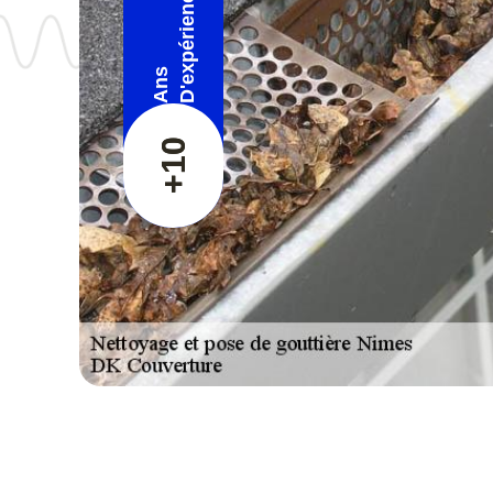
D'expérience
Ans
+10