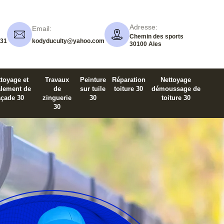
Adresse:
Email:
Chemin des sports
 31
kodyduculty@yahoo.com
30100 Ales
toyage et
Travaux
Peinture
Réparation
Nettoyage
alement de
de
sur tuile
toiture 30
démoussage de
açade 30
zinguerie
30
toiture 30
30