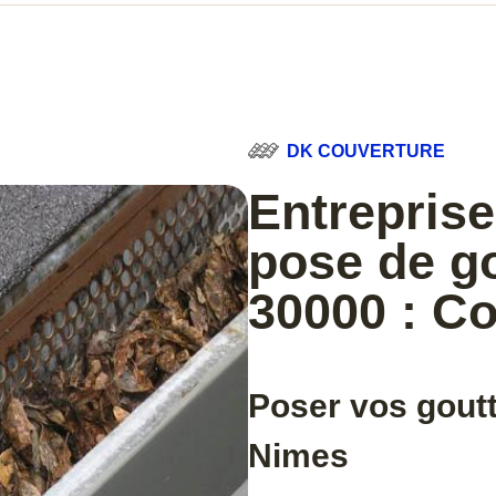
DK COUVERTURE
Entreprise
pose de g
30000 : C
Poser vos goutt
Nimes