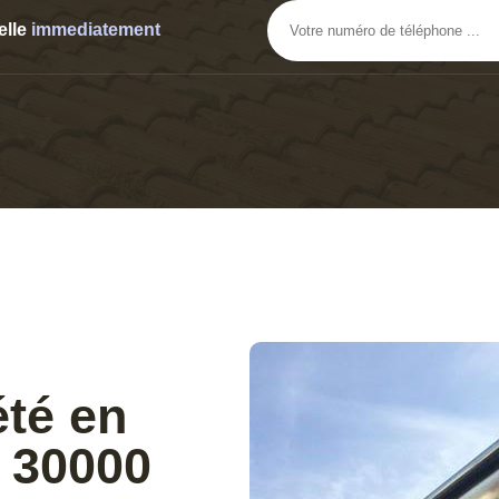
elle
immediatement
été en
e 30000