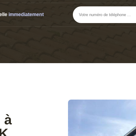
elle
immediatement
 à
DK