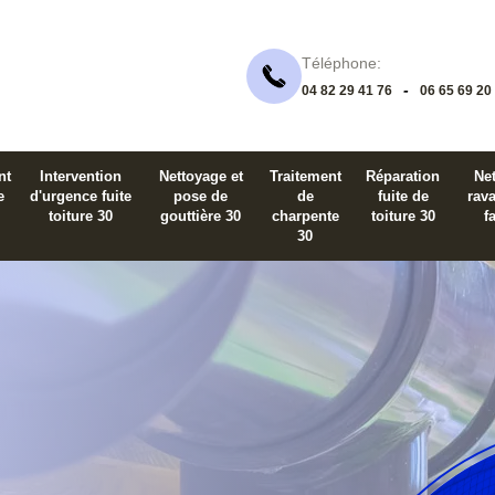
Téléphone:
-
04 82 29 41 76
06 65 69 20
nt
Intervention
Nettoyage et
Traitement
Réparation
Net
e
d'urgence fuite
pose de
de
fuite de
rav
toiture 30
gouttière 30
charpente
toiture 30
f
30