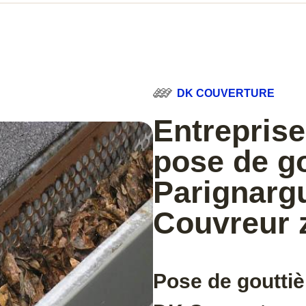
DK COUVERTURE
Entreprise
pose de go
Parignarg
Couvreur 
Pose de gouttiè