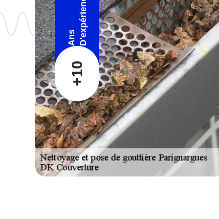
D'expérience
Ans
+10