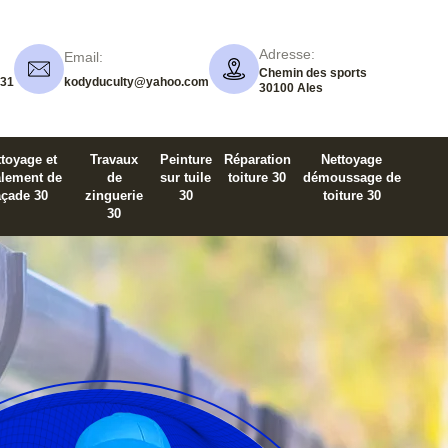
Adresse:
Email:
Chemin des sports
 31
kodyduculty@yahoo.com
30100 Ales
toyage et
Travaux
Peinture
Réparation
Nettoyage
alement de
de
sur tuile
toiture 30
démoussage de
açade 30
zinguerie
30
toiture 30
30