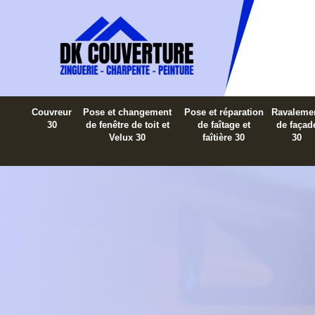
Couvreur
Pose et changement
Pose et réparation
Ravaleme
30
de fenêtre de toit et
de faîtage et
de façad
Velux 30
faîtière 30
30