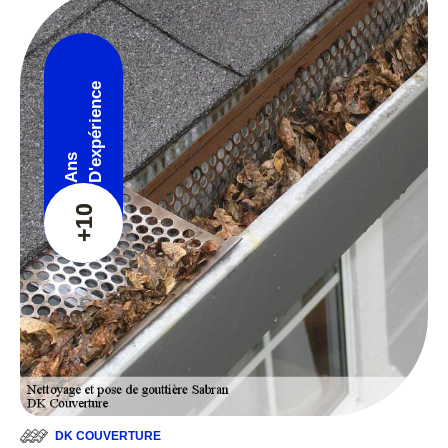
D'expérience
Ans
+10
DK COUVERTURE