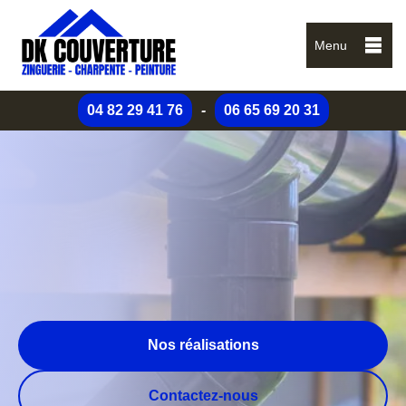
Menu
04 82 29 41 76
-
06 65 69 20 31
Nos réalisations
Contactez-nous