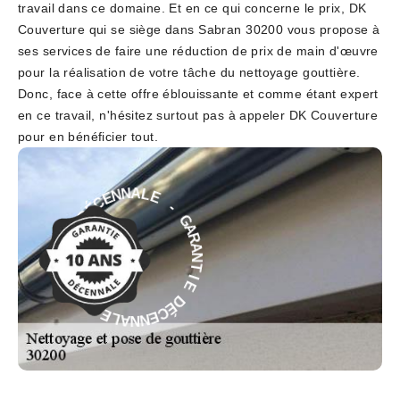
travail dans ce domaine. Et en ce qui concerne le prix, DK
Couverture qui se siège dans Sabran 30200 vous propose à
ses services de faire une réduction de prix de main d'œuvre
pour la réalisation de votre tâche du nettoyage gouttière.
Donc, face à cette offre éblouissante et comme étant expert
en ce travail, n'hésitez surtout pas à appeler DK Couverture
pour en bénéficier tout.
-
E
L
G
A
A
N
R
N
A
E
N
C
T
É
I
D
E
E
D
É
I
T
C
N
E
A
N
R
N
A
A
G
L
-
E