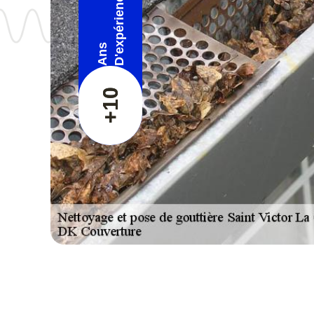
D'expérience
Ans
+10