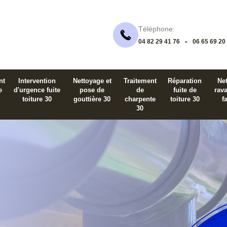
Téléphone:
-
04 82 29 41 76
06 65 69 20
nt
Intervention
Nettoyage et
Traitement
Réparation
Net
e
d'urgence fuite
pose de
de
fuite de
rav
toiture 30
gouttière 30
charpente
toiture 30
f
30