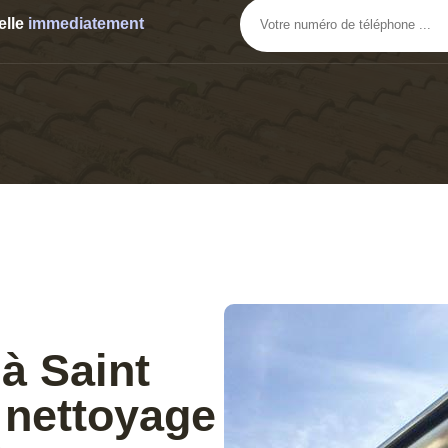
elle
immediatement
à Saint
 nettoyage