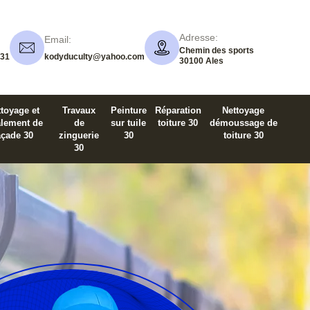
Adresse:
Email:
Chemin des sports
 31
kodyduculty@yahoo.com
30100 Ales
toyage et
Travaux
Peinture
Réparation
Nettoyage
alement de
de
sur tuile
toiture 30
démoussage de
açade 30
zinguerie
30
toiture 30
30