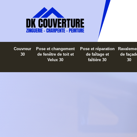
Couvreur
Pose et changement
Pose et réparation
Ravaleme
30
de fenêtre de toit et
de faîtage et
de façad
Velux 30
faîtière 30
30