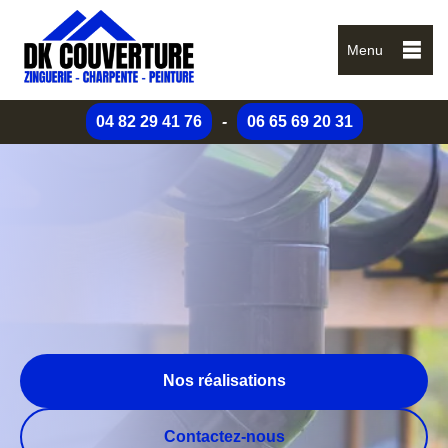
Menu
04 82 29 41 76
-
06 65 69 20 31
Nos réalisations
Contactez-nous