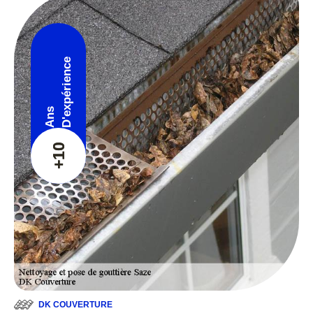
D'expérience
Ans
+10
DK COUVERTURE