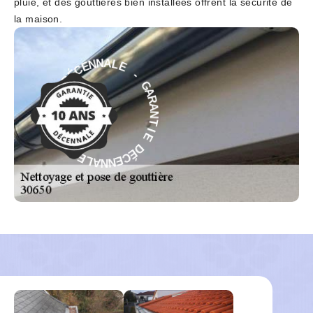
pluie, et des gouttières bien installées offrent la sécurité de
la maison.
E
-
L
G
A
A
N
R
N
A
E
N
C
T
É
D
I
E
E
D
I
É
T
C
N
E
A
N
R
N
A
A
G
L
-
E