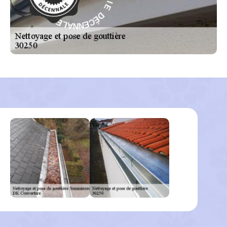
I
É
T
C
N
E
A
N
R
N
A
A
G
L
-
E