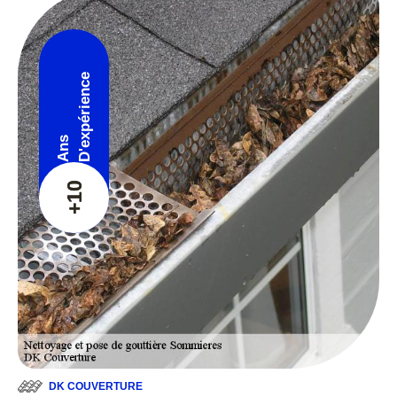
D'expérience
Ans
+10
DK COUVERTURE