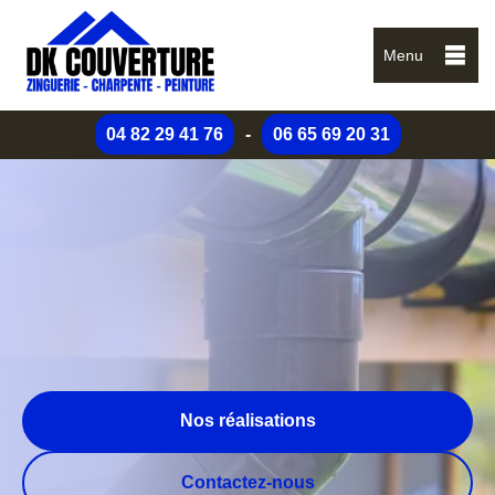
Menu
04 82 29 41 76
-
06 65 69 20 31
Nos réalisations
Contactez-nous