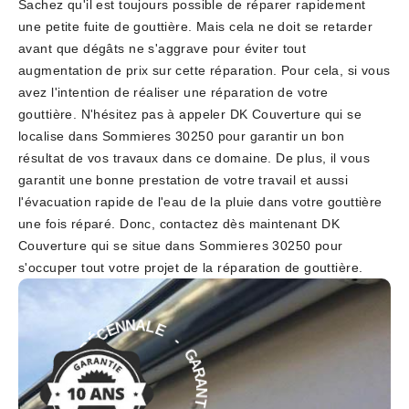
Sachez qu'il est toujours possible de réparer rapidement
une petite fuite de gouttière. Mais cela ne doit se retarder
avant que dégâts ne s'aggrave pour éviter tout
augmentation de prix sur cette réparation. Pour cela, si vous
avez l'intention de réaliser une réparation de votre
gouttière. N'hésitez pas à appeler DK Couverture qui se
localise dans Sommieres 30250 pour garantir un bon
résultat de vos travaux dans ce domaine. De plus, il vous
garantit une bonne prestation de votre travail et aussi
l'évacuation rapide de l'eau de la pluie dans votre gouttière
une fois réparé. Donc, contactez dès maintenant DK
Couverture qui se situe dans Sommieres 30250 pour
s'occuper tout votre projet de la réparation de gouttière.
-
E
L
G
A
A
N
R
N
A
E
N
C
T
É
I
D
E
E
D