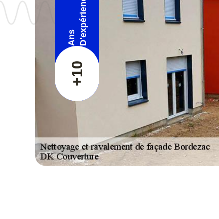
D'expérience
Ans
+10