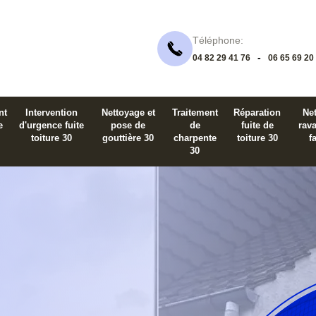
Téléphone:
-
04 82 29 41 76
06 65 69 20
nt
Intervention
Nettoyage et
Traitement
Réparation
Net
e
d'urgence fuite
pose de
de
fuite de
rav
toiture 30
gouttière 30
charpente
toiture 30
f
30