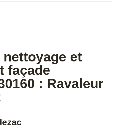
 nettoyage et
t façade
30160 : Ravaleur
t
dezac