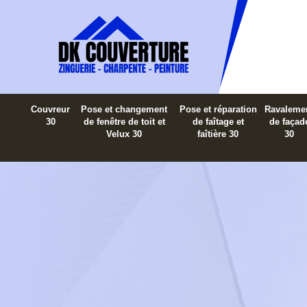
Couvreur
Pose et changement
Pose et réparation
Ravaleme
30
de fenêtre de toit et
de faîtage et
de façad
Velux 30
faîtière 30
30