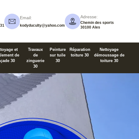
Adresse:
Email:
Chemin des sports
 31
kodyduculty@yahoo.com
30100 Ales
toyage et
Travaux
Peinture
Réparation
Nettoyage
alement de
de
sur tuile
toiture 30
démoussage de
açade 30
zinguerie
30
toiture 30
30