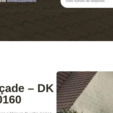
elle
immediatement
açade – DK
0160