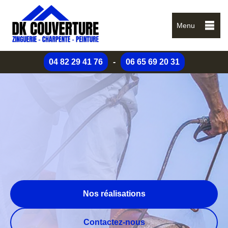
Menu
04 82 29 41 76
-
06 65 69 20 31
Nos réalisations
Contactez-nous