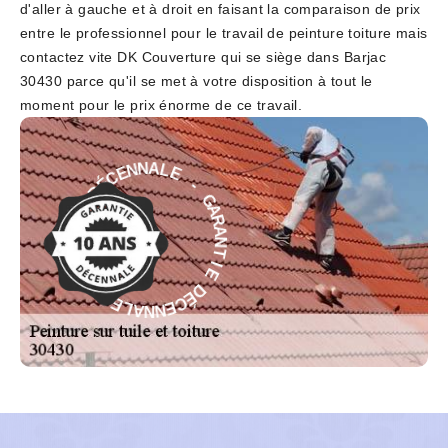
d'aller à gauche et à droit en faisant la comparaison de prix
entre le professionnel pour le travail de peinture toiture mais
contactez vite DK Couverture qui se siège dans Barjac
30430 parce qu'il se met à votre disposition à tout le
moment pour le prix énorme de ce travail.
E
-
L
A
G
N
A
N
R
E
A
C
N
É
T
D
I
E
E
D
I
T
É
N
C
A
E
R
N
A
N
G
A
L
-
E