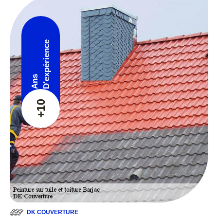
D'expérience
Ans
+10
DK COUVERTURE