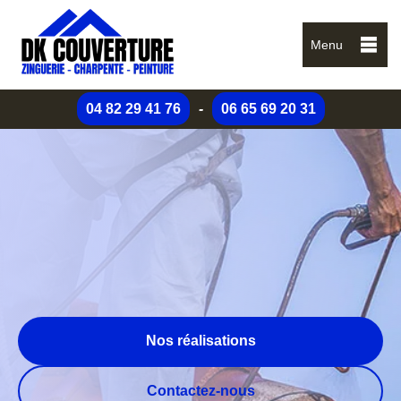
Menu
04 82 29 41 76
-
06 65 69 20 31
Nos réalisations
Contactez-nous