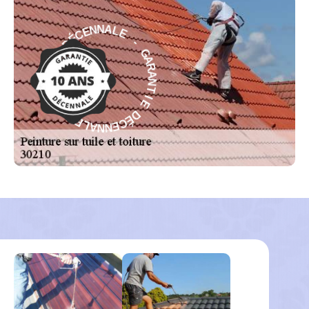
E
L
-
A
G
N
A
N
R
E
A
C
N
É
T
D
I
E
E
I
D
T
É
N
C
A
E
R
N
A
N
G
A
-
L
E