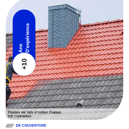
D'expérience
Ans
+10
DK COUVERTURE