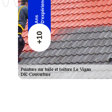
D'expérience
Ans
+10