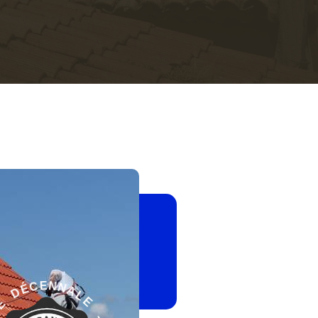
-
E
L
G
A
A
N
R
N
A
E
N