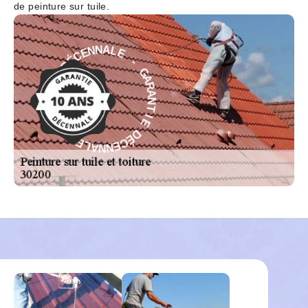
de peinture sur tuile.
E
-
L
A
G
N
A
N
R
E
A
C
N
É
T
D
I
E
E
D
I
T
É
N
C
A
E
R
N
A
N
G
A
-
L
E