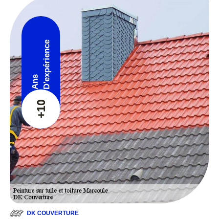
D'expérience
Ans
+10
DK COUVERTURE