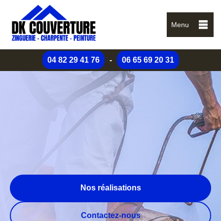
Menu
04 82 29 41 76
-
06 65 69 20 31
Nos réalisations
Contactez-nous