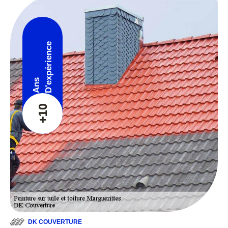
D'expérience
Ans
+10
DK COUVERTURE