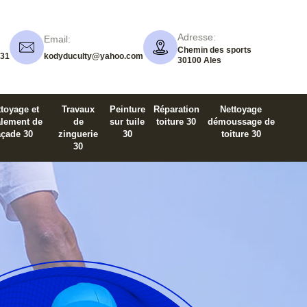
Adresse:
Email:
Chemin des sports
 31
kodyduculty@yahoo.com
30100 Ales
toyage et
Travaux
Peinture
Réparation
Nettoyage
alement de
de
sur tuile
toiture 30
démoussage de
açade 30
zinguerie
30
toiture 30
30