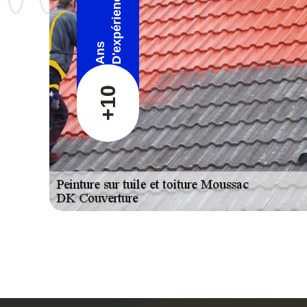
D'expérience
Ans
+10