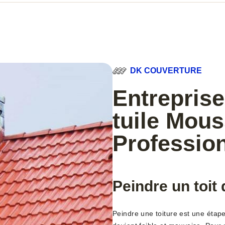
DK COUVERTURE
Entreprise
tuile Mous
Profession
Peindre un toit
Peindre une toiture est une étap