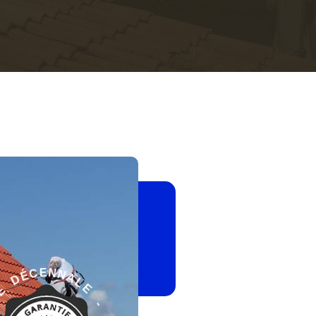
E
-
L
G
A
A
N
R
N
A
E
N
T