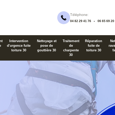
Téléphone:
-
04 82 29 41 76
06 65 69 20
nt
Intervention
Nettoyage et
Traitement
Réparation
Net
e
d'urgence fuite
pose de
de
fuite de
rav
toiture 30
gouttière 30
charpente
toiture 30
f
30