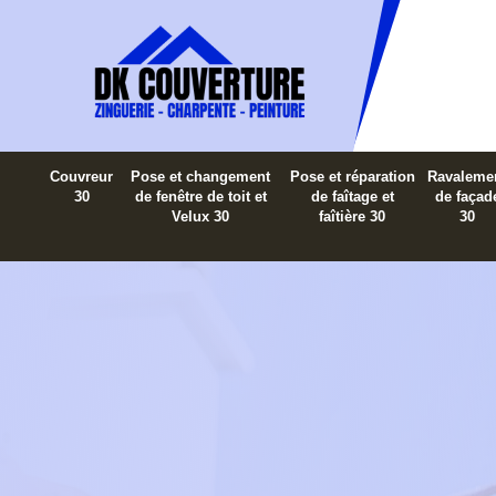
Couvreur
Pose et changement
Pose et réparation
Ravaleme
30
de fenêtre de toit et
de faîtage et
de façad
Velux 30
faîtière 30
30