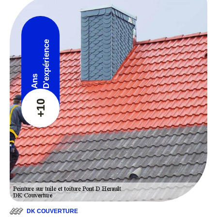
D'expérience
Ans
+10
DK COUVERTURE