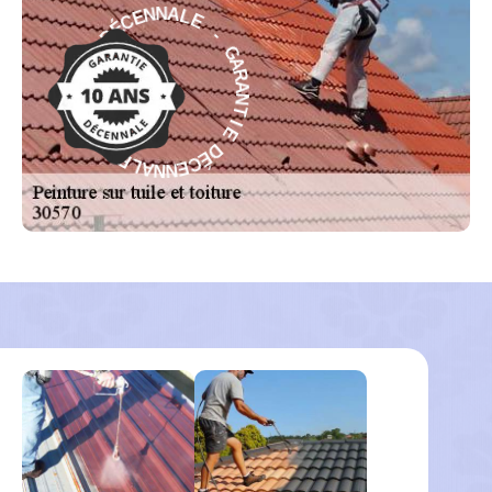
E
-
L
A
G
N
A
N
R
E
A
C
N
É
T
D
I
E
E
I
D
T
É
N
C
A
E
R
N
A
N
G
A
-
L
E