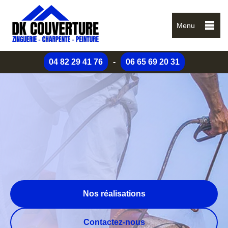
Menu
04 82 29 41 76
-
06 65 69 20 31
Nos réalisations
Contactez-nous