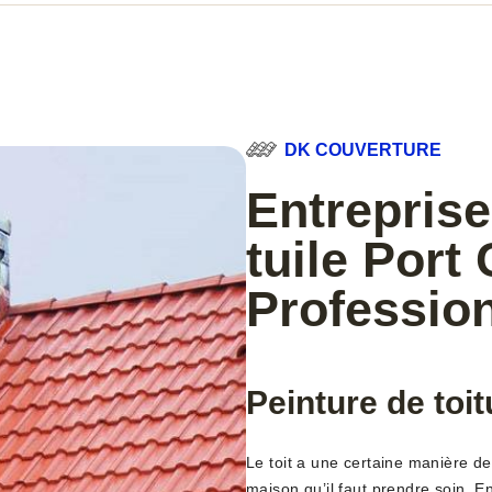
DK COUVERTURE
Entreprise
tuile Port
Profession
Peinture de toit
Le toit a une certaine manière de
maison qu’il faut prendre soin. En 