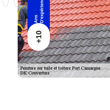
D'expérience
Ans
+10