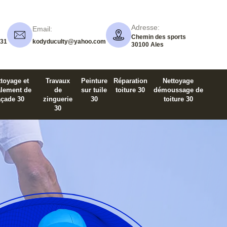
Adresse:
Email:
Chemin des sports
 31
kodyduculty@yahoo.com
30100 Ales
toyage et
Travaux
Peinture
Réparation
Nettoyage
alement de
de
sur tuile
toiture 30
démoussage de
açade 30
zinguerie
30
toiture 30
30