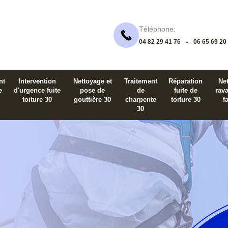
Téléphone:
-
04 82 29 41 76
06 65 69 20
nt
Intervention
Nettoyage et
Traitement
Réparation
Net
e
d'urgence fuite
pose de
de
fuite de
rav
toiture 30
gouttière 30
charpente
toiture 30
f
30