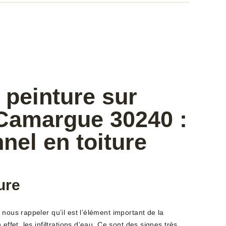
 peinture sur
 Camargue 30240 :
nel en toiture
ure
 nous rappeler qu’il est l’élément important de la
effet, les infiltrations d’eau. Ce sont des signes très