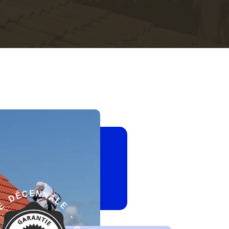
E
-
L
G
A
A
N
R
N
A
E
N
T