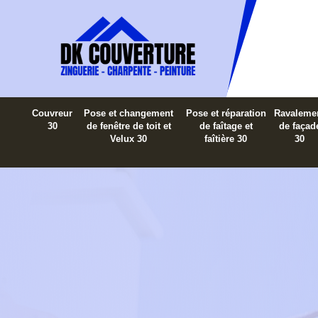
Couvreur
Pose et changement
Pose et réparation
Ravaleme
30
de fenêtre de toit et
de faîtage et
de façad
Velux 30
faîtière 30
30