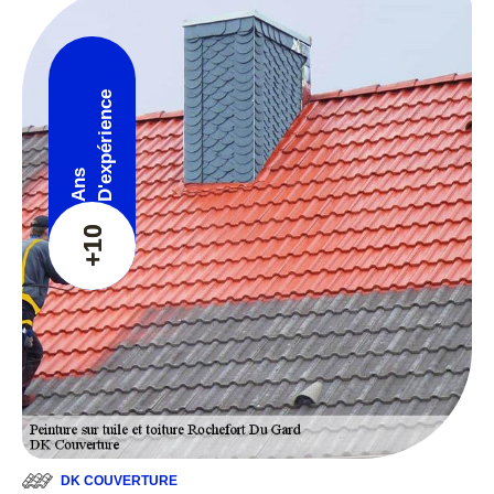
D'expérience
Ans
+10
DK COUVERTURE