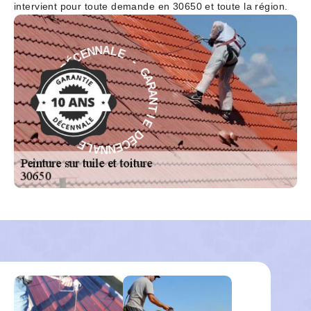
intervient pour toute demande en 30650 et toute la région.
E
-
L
G
A
A
N
R
N
A
E
N
C
T
É
D
I
E
E
D
I
É
T
C
N
E
A
N
R
N
A
A
G
L
-
E