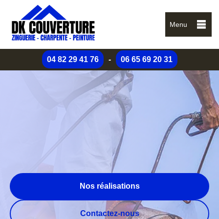
Menu
04 82 29 41 76
-
06 65 69 20 31
Nos réalisations
Contactez-nous