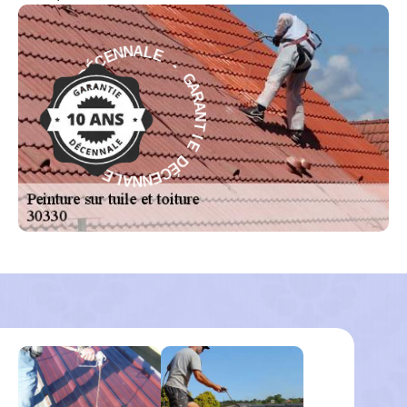
E
-
L
G
A
A
N
R
N
A
E
N
C
T
É
D
I
E
E
D
I
É
T
C
N
E
A
N
R
N
A
A
G
L
-
E