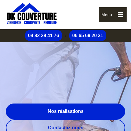
Menu
04 82 29 41 76
-
06 65 69 20 31
Nos réalisations
Contactez-nous