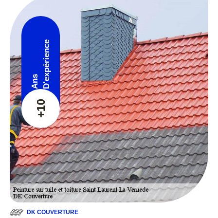
D'expérience
Ans
+10
DK COUVERTURE