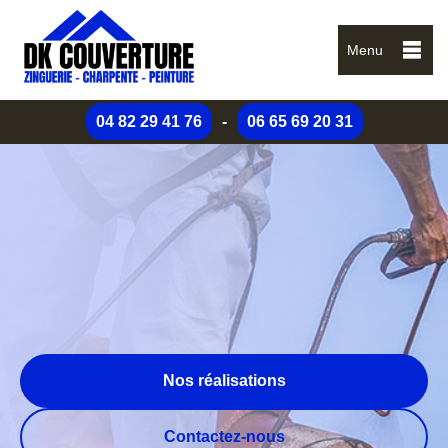
Menu
04 82 29 41 76
-
06 65 69 20 31
Nos réalisations
Contactez-nous