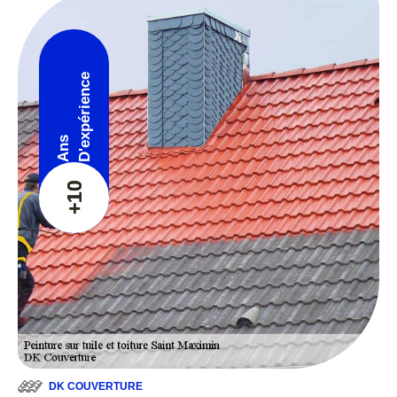
D'expérience
Ans
+10
DK COUVERTURE