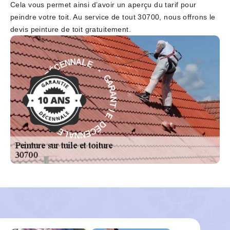
Cela vous permet ainsi d’avoir un aperçu du tarif pour
peindre votre toit. Au service de tout 30700, nous offrons le
devis peinture de toit gratuitement.
E
-
L
G
A
A
N
R
N
A
E
N
C
T
É
D
I
E
E
D
I
É
T
C
N
E
A
N
R
N
A
A
G
L
-
E