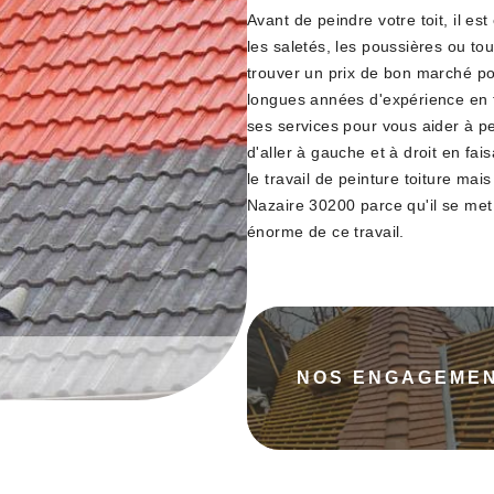
Avant de peindre votre toit, il es
les saletés, les poussières ou tou
trouver un prix de bon marché pou
longues années d'expérience en t
ses services pour vous aider à pe
d'aller à gauche et à droit en fa
le travail de peinture toiture ma
Nazaire 30200 parce qu'il se met 
énorme de ce travail.
NOS ENGAGEME