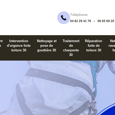
Téléphone:
-
04 82 29 41 76
06 65 69 20
nt
Intervention
Nettoyage et
Traitement
Réparation
Net
e
d'urgence fuite
pose de
de
fuite de
rav
toiture 30
gouttière 30
charpente
toiture 30
f
30