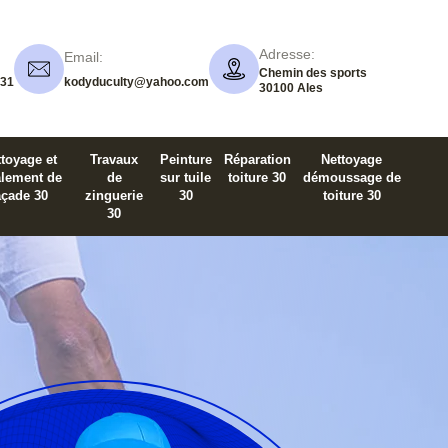
Adresse:
Email:
Chemin des sports
 31
kodyduculty@yahoo.com
30100 Ales
toyage et
Travaux
Peinture
Réparation
Nettoyage
alement de
de
sur tuile
toiture 30
démoussage de
açade 30
zinguerie
30
toiture 30
30