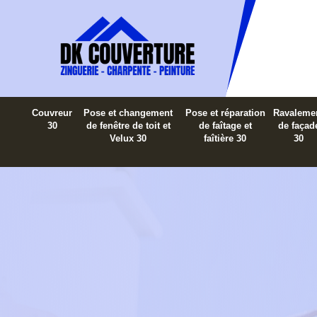
Couvreur
Pose et changement
Pose et réparation
Ravaleme
30
de fenêtre de toit et
de faîtage et
de façad
Velux 30
faîtière 30
30