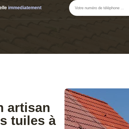
elle
immediatement
n artisan
s tuiles à