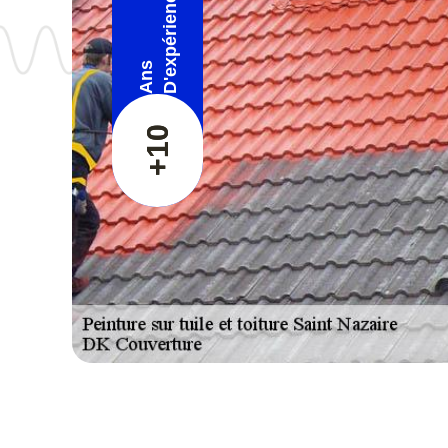
D'expérience
Ans
+10